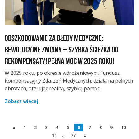
Odszkodowanie za błędy medyczne:
rewolucyjne zmiany – szybka ścieżka do
rekompensaty! Pełna moc w 2025 roku!
W 2025 roku, po okresie wdrożeniowym, Fundusz
Kompensacyjny Zdarzeń Medycznych, działa na pełnych
obrotach, oferując realną, szybką pomoc.
Zobacz więcej
«
1
2
3
4
5
6
7
8
9
10
11
…
77
»