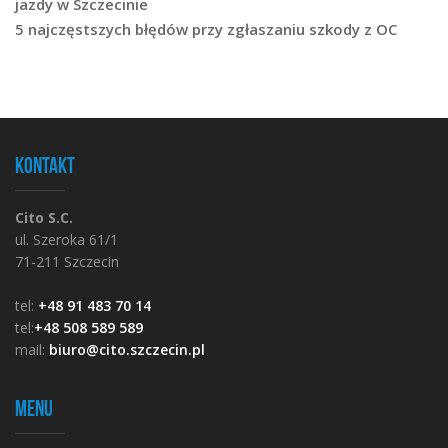
jazdy w Szczecinie
5 najczęstszych błędów przy zgłaszaniu szkody z OC
Kontakt
Cito S.C.
ul. Szeroka 61/1
71-211 Szczecin
tel:
+48 91 483 70 14
tel:
+48 508 589 589
mail:
biuro@cito.szczecin.pl
Menu