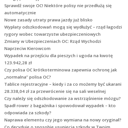
Sprawdź swoje OC! Niektóre polisy nie przedłużą się
automatycznie
Nowe zasady utraty prawa jazdy już blisko
Wypłaty odszkodowań mogą się wydłużyć – rząd łagodzi
rygory wobec towarzystw ubezpieczeniowych
Zmiany w Ubezpieczeniach OC: Rząd Wychodzi
Naprzeciw Kierowcom
Wypadek na przejściu dla pieszych i ugoda na kwotę
123.942,28 zł
Czy polisa OC krótkoterminowa zapewnia ochronę jak
„normalna” polisa OC?
Tablice rejestracyjne – kiedy i za co możemy być ukarani
28.338,04 zł za przewrócenie się na sali weselnej
Czy należy się odszkodowanie za wstrząśnienie mózgu?
Spadł rower z bagażnika i spowodował wypadek – kto
odpowiada za szkody?
Naprawa elementu czy jego wymiana na nowy oryginał?
Co decyduje o sposobie usunięcia szkody w Twoim