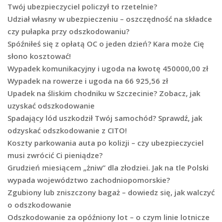
Twój ubezpieczyciel policzył to rzetelnie?
Udział własny w ubezpieczeniu – oszczędność na składce
czy pułapka przy odszkodowaniu?
Spóźniłeś się z opłatą OC o jeden dzień? Kara może Cię
słono kosztować!
Wypadek komunikacyjny i ugoda na kwotę 450000,00 zł
Wypadek na rowerze i ugoda na 66 925,56 zł
Upadek na śliskim chodniku w Szczecinie? Zobacz, jak
uzyskać odszkodowanie
Spadający lód uszkodził Twój samochód? Sprawdź, jak
odzyskać odszkodowanie z CITO!
Koszty parkowania auta po kolizji – czy ubezpieczyciel
musi zwrócić Ci pieniądze?
Grudzień miesiącem „żniw” dla złodziei. Jak na tle Polski
wypada województwo zachodniopomorskie?
Zgubiony lub zniszczony bagaż – dowiedz się, jak walczyć
o odszkodowanie
Odszkodowanie za opóźniony lot – o czym linie lotnicze