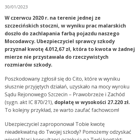
30/01/2023
W czerwcu 2020 r. na terenie jednej ze
szczecińskich stoczni, w wyniku prac malarskich
doszło do zachlapania farbą pojazdu naszego
Mocodawcy. Ubezpieczyciel sprawcy szkody
przyznał kwotę 4.012,67 zł, która to kwota w żadnej
mierze nie przystawała do rzeczywistych
rozmiarów szkody.
Poszkodowany zgłosił się do Cito, które w wyniku
słusznie przyjętych działań, uzyskało na mocy wyroku
Sądu Rejonowego Szczecin – Prawobrzeże i Zachód
(sygn. akt IC 870/21),
dopłatę w wysokości 27.220 zł.
To kolejny przykład, ze warto zaufać fachowcom!
Ubezpieczyciel zaproponował Tobie kwotę
nieadekwatną do Twojej szkody? Pomożemy odzyskać
więcej! Nasi konsultanci oczekują na Twój kontakt: