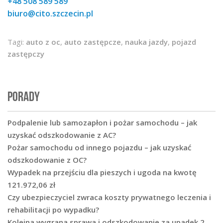
+48 508 589 589
biuro@cito.szczecin.pl
Tagi:
auto z oc
,
auto zastępcze
,
nauka jazdy
,
pojazd
zastępczy
PORADY
Podpalenie lub samozapłon i pożar samochodu – jak
uzyskać odszkodowanie z AC?
Pożar samochodu od innego pojazdu – jak uzyskać
odszkodowanie z OC?
Wypadek na przejściu dla pieszych i ugoda na kwotę
121.972,06 zł
Czy ubezpieczyciel zwraca koszty prywatnego leczenia i
rehabilitacji po wypadku?
Kolejna wygrana sprawa i odszkodowanie za upadek 2