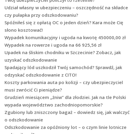
Twój ubezpieczyciel policzył to rzetelnie?
Udział własny w ubezpieczeniu – oszczędność na składce
czy pułapka przy odszkodowaniu?
Spóźniłeś się z opłatą OC o jeden dzień? Kara może Cię
słono kosztować!
Wypadek komunikacyjny i ugoda na kwotę 450000,00 zł
Wypadek na rowerze i ugoda na 66 925,56 zł
Upadek na śliskim chodniku w Szczecinie? Zobacz, jak
uzyskać odszkodowanie
Spadający lód uszkodził Twój samochód? Sprawdź, jak
odzyskać odszkodowanie z CITO!
Koszty parkowania auta po kolizji – czy ubezpieczyciel
musi zwrócić Ci pieniądze?
Grudzień miesiącem „żniw” dla złodziei. Jak na tle Polski
wypada województwo zachodniopomorskie?
Zgubiony lub zniszczony bagaż – dowiedz się, jak walczyć
o odszkodowanie
Odszkodowanie za opóźniony lot – o czym linie lotnicze