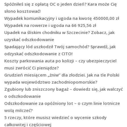
Spóźniłeś się z opłatą OC o jeden dzień? Kara może Cię
słono kosztować!
Wypadek komunikacyjny i ugoda na kwotę 450000,00 zł
Wypadek na rowerze i ugoda na 66 925,56 zł
Upadek na śliskim chodniku w Szczecinie? Zobacz, jak
uzyskać odszkodowanie
Spadający lód uszkodził Twój samochód? Sprawdź, jak
odzyskać odszkodowanie z CITO!
Koszty parkowania auta po kolizji – czy ubezpieczyciel
musi zwrócić Ci pieniądze?
Grudzień miesiącem „żniw” dla złodziei. Jak na tle Polski
wypada województwo zachodniopomorskie?
Zgubiony lub zniszczony bagaż – dowiedz się, jak walczyć
o odszkodowanie
Odszkodowanie za opóźniony lot – o czym linie lotnicze
wolą milczeć?
5 rzeczy, które musisz wiedzieć o wycenie szkody
całkowitej i częściowej