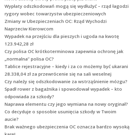
Wypłaty odszkodowań mogą się wydłużyć – rząd łagodzi
rygory wobec towarzystw ubezpieczeniowych
Zmiany w Ubezpieczeniach OC: Rząd Wychodzi
Naprzeciw Kierowcom
Wypadek na przejściu dla pieszych i ugoda na kwotę
123.942,28 zł
Czy polisa OC krótkoterminowa zapewnia ochronę jak
„normalna” polisa OC?
Tablice rejestracyjne – kiedy i za co możemy być ukarani
28.338,04 zł za przewrócenie się na sali weselnej
Czy należy się odszkodowanie za wstrząśnienie mózgu?
Spadł rower z bagażnika i spowodował wypadek – kto
odpowiada za szkody?
Naprawa elementu czy jego wymiana na nowy oryginał?
Co decyduje o sposobie usunięcia szkody w Twoim
aucie?
Brak ważnego ubezpieczenia OC oznacza bardzo wysoką
karę!