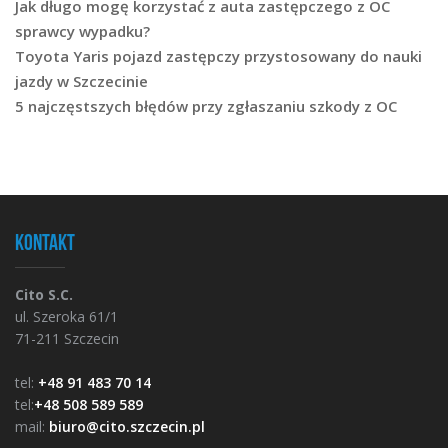
Jak długo mogę korzystać z auta zastępczego z OC
sprawcy wypadku?
Toyota Yaris pojazd zastępczy przystosowany do nauki
jazdy w Szczecinie
5 najczęstszych błędów przy zgłaszaniu szkody z OC
Kontakt
Cito S.C.
ul. Szeroka 61/1
71-211 Szczecin
tel:
+48 91 483 70 14
tel:
+48 508 589 589
mail:
biuro@cito.szczecin.pl