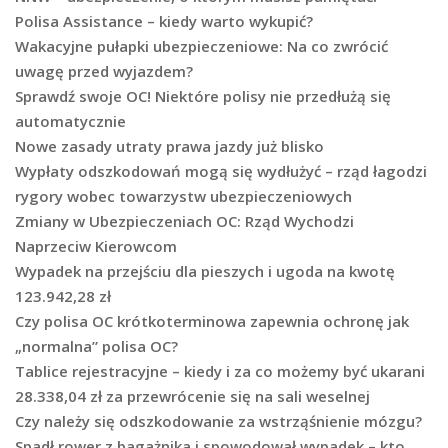
Polisa Assistance – kiedy warto wykupić?
Wakacyjne pułapki ubezpieczeniowe: Na co zwrócić
uwagę przed wyjazdem?
Sprawdź swoje OC! Niektóre polisy nie przedłużą się
automatycznie
Nowe zasady utraty prawa jazdy już blisko
Wypłaty odszkodowań mogą się wydłużyć – rząd łagodzi
rygory wobec towarzystw ubezpieczeniowych
Zmiany w Ubezpieczeniach OC: Rząd Wychodzi
Naprzeciw Kierowcom
Wypadek na przejściu dla pieszych i ugoda na kwotę
123.942,28 zł
Czy polisa OC krótkoterminowa zapewnia ochronę jak
„normalna” polisa OC?
Tablice rejestracyjne – kiedy i za co możemy być ukarani
28.338,04 zł za przewrócenie się na sali weselnej
Czy należy się odszkodowanie za wstrząśnienie mózgu?
Spadł rower z bagażnika i spowodował wypadek – kto