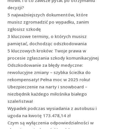
mówić i o co zawsze pytać po otrzymaniu
decyzji?
5 najważniejszych dokumentów, które
musisz zgromadzić po wypadku, zanim
zgłosisz szkodę
3 kluczowe terminy, o których musisz
pamiętać, dochodząc odszkodowania
5 kluczowych kroków: Twoje prawa w
procesie zgłaszania szkody komunikacyjnej
Odszkodowanie za błędy medyczne:
rewolucyjne zmiany – szybka ścieżka do
rekompensaty! Pełna moc w 2025 roku!
Ubezpieczenie na narty i snowboard –
niezbędnik każdego miłośnika białego
szaleństwa!
Wypadek podczas wysiadania z autobusu i
ugoda na kwotę 173.478,14 zł
Czym są wyłączenia odpowiedzialności w