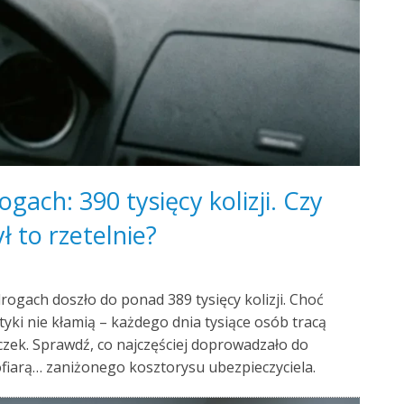
ach: 390 tysięcy kolizji. Czy
ł to rzetelnie?
rogach doszło do ponad 389 tysięcy kolizji. Choć
yki nie kłamią – każdego dnia tysiące osób tracą
czek. Sprawdź, co najczęściej doprowadzało do
ofiarą… zaniżonego kosztorysu ubezpieczyciela.