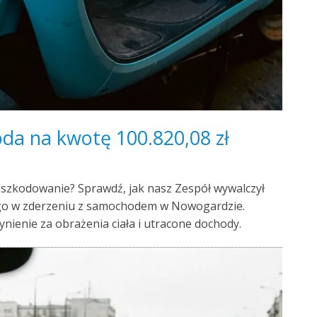
da na kwotę 100.820,08 zł
dszkodowanie? Sprawdź, jak nasz Zespół wywalczył
ego w zderzeniu z samochodem w Nowogardzie.
ienie za obrażenia ciała i utracone dochody.