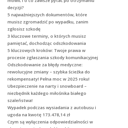
mówić i o co zawsze pytać po otrzymaniu
decyzji?
5 najważniejszych dokumentów, które
musisz zgromadzić po wypadku, zanim
zgłosisz szkodę
3 kluczowe terminy, o których musisz
pamiętać, dochodząc odszkodowania
5 kluczowych kroków: Twoje prawa w
procesie zgłaszania szkody komunikacyjnej
Odszkodowanie za błędy medyczne:
rewolucyjne zmiany – szybka ścieżka do
rekompensaty! Pełna moc w 2025 roku!
Ubezpieczenie na narty i snowboard –
niezbędnik każdego miłośnika białego
szaleństwa!
Wypadek podczas wysiadania z autobusu i
ugoda na kwotę 173.478,14 zł
Czym są wyłączenia odpowiedzialności w