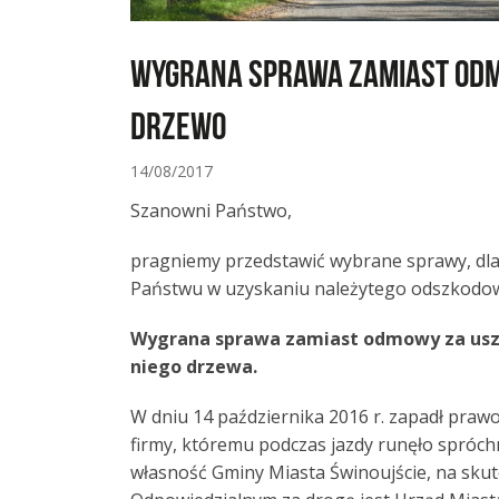
Wygrana sprawa zamiast odm
drzewo
14/08/2017
Szanowni Państwo,
pragniemy przedstawić wybrane sprawy, dl
Państwu w uzyskaniu należytego odszkodowan
Wygrana sprawa zamiast odmowy za uszk
niego drzewa.
W dniu 14 października 2016 r. zapadł praw
firmy, któremu podczas jazdy runęło spróch
własność Gminy Miasta Świnoujście, na skut