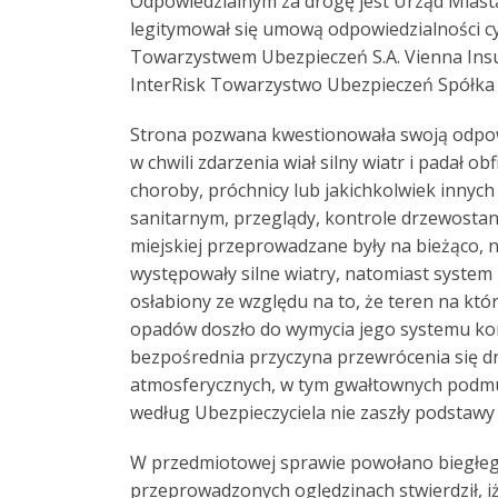
Odpowiedzialnym za drogę jest Urząd Miast
legitymował się umową odpowiedzialności 
Towarzystwem Ubezpieczeń S.A. Vienna Ins
InterRisk Towarzystwo Ubezpieczeń Spółka 
Strona pozwana kwestionowała swoją odpowi
w chwili zdarzenia wiał silny wiatr i padał 
choroby, próchnicy lub jakichkolwiek innyc
sanitarnym, przeglądy, kontrole drzewostan
miejskiej przeprowadzane były na bieżąco, 
występowały silne wiatry, natomiast syste
osłabiony ze względu na to, że teren na któ
opadów doszło do wymycia jego systemu ko
bezpośrednia przyczyna przewrócenia się d
atmosferycznych, w tym gwałtownych podmuc
według Ubezpieczyciela nie zaszły podstawy
W przedmiotowej sprawie powołano biegłego 
przeprowadzonych oględzinach stwierdził, i