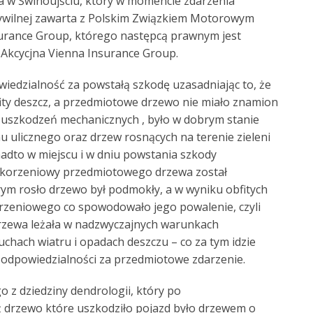
a w Świnoujściu, który w momencie zdarzenia
cywilnej zawarta z Polskim Związkiem Motorowym
urance Group, którego następcą prawnym jest
Akcycjna Vienna Insurance Group.
edzialność za powstałą szkodę uzasadniając to, że
obfity deszcz, a przedmiotowe drzewo nie miało znamion
h uszkodzeń mechanicznych , było w dobrym stanie
u ulicznego oraz drzew rosnących na terenie zieleni
nadto w miejscu i w dniu powstania szkody
m korzeniowy przedmiotowego drzewa został
rym rosło drzewo był podmokły, a w wyniku obfitych
rzeniowego co spowodowało jego powalenie, czyli
rzewa leżała w nadzwyczajnych warunkach
hach wiatru i opadach deszczu – co za tym idzie
 odpowiedzialności za przedmiotowe zdarzenie.
z dziedziny dendrologii, który po
ż drzewo które uszkodziło pojazd było drzewem o