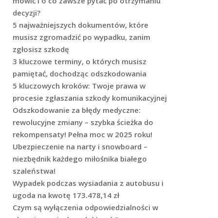
mówić i o co zawsze pytać po otrzymaniu
decyzji?
5 najważniejszych dokumentów, które
musisz zgromadzić po wypadku, zanim
zgłosisz szkodę
3 kluczowe terminy, o których musisz
pamiętać, dochodząc odszkodowania
5 kluczowych kroków: Twoje prawa w
procesie zgłaszania szkody komunikacyjnej
Odszkodowanie za błędy medyczne:
rewolucyjne zmiany – szybka ścieżka do
rekompensaty! Pełna moc w 2025 roku!
Ubezpieczenie na narty i snowboard –
niezbędnik każdego miłośnika białego
szaleństwa!
Wypadek podczas wysiadania z autobusu i
ugoda na kwotę 173.478,14 zł
Czym są wyłączenia odpowiedzialności w