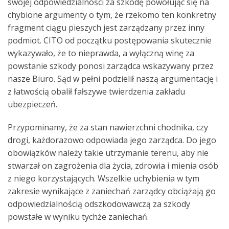
swojej odpowiedzialności za szkodę powołując się na
chybione argumenty o tym, że rzekomo ten konkretny
fragment ciągu pieszych jest zarządzany przez inny
podmiot. CITO od początku postępowania skutecznie
wykazywało, że to nieprawda, a wyłączną winę za
powstanie szkody ponosi zarządca wskazywany przez
nasze Biuro. Sąd w pełni podzielił naszą argumentację i
z łatwością obalił fałszywe twierdzenia zakładu
ubezpieczeń.
Przypominamy, że za stan nawierzchni chodnika, czy
drogi, każdorazowo odpowiada jego zarządca. Do jego
obowiązków należy takie utrzymanie terenu, aby nie
stwarzał on zagrożenia dla życia, zdrowia i mienia osób
z niego korzystających. Wszelkie uchybienia w tym
zakresie wynikające z zaniechań zarządcy obciążają go
odpowiedzialnością odszkodowawczą za szkody
powstałe w wyniku tychże zaniechań.