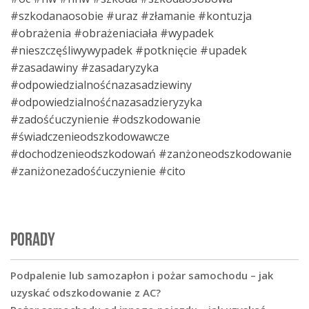
#szkodanaosobie #uraz #złamanie #kontuzja
#obrażenia #obrażeniaciała #wypadek
#nieszczęśliwywypadek #potknięcie #upadek
#zasadawiny #zasadaryzyka
#odpowiedzialnośćnazasadziewiny
#odpowiedzialnośćnazasadzieryzyka
#zadośćuczynienie #odszkodowanie
#świadczenieodszkodowawcze
#dochodzenieodszkodowań #zanżoneodszkodowanie
#zaniżonezadośćuczynienie #cito
PORADY
Podpalenie lub samozapłon i pożar samochodu – jak
uzyskać odszkodowanie z AC?