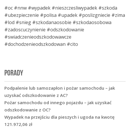
#oc #nnw #wypadek #nieszczesliwypadek #szkoda
#ubezpieczenie #polisa #upadek #poslizgniecie #zima
#lod #snieg #szkodanaosobie #szkodaosobowa
#zadoscuczynienie #odszkodowanie
#swiadczenieodszkodowawcze
#dochodzenieodszkodowan #cito
PORADY
Podpalenie lub samozapłon i pożar samochodu – jak
uzyskać odszkodowanie z AC?
Pożar samochodu od innego pojazdu – jak uzyskać
odszkodowanie z OC?
Wypadek na przejściu dla pieszych i ugoda na kwotę
121.972,06 zł