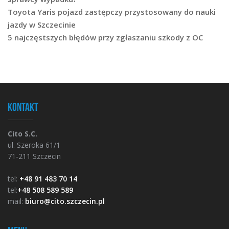
Toyota Yaris pojazd zastępczy przystosowany do nauki
jazdy w Szczecinie
5 najczęstszych błędów przy zgłaszaniu szkody z OC
Kontakt
Cito S.C.
ul. Szeroka 61/1
71-211 Szczecin
tel:
+48 91 483 70 14
tel:
+48 508 589 589
mail:
biuro@cito.szczecin.pl