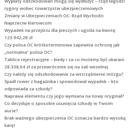
Wypłaty odszkodowań mogą się wydłużyć – rząd łagodzi
rygory wobec towarzystw ubezpieczeniowych
Zmiany w Ubezpieczeniach OC: Rząd Wychodzi
Naprzeciw Kierowcom
Wypadek na przejściu dla pieszych i ugoda na kwotę
123.942,28 zł
Czy polisa OC krótkoterminowa zapewnia ochronę jak
„normalna” polisa OC?
Tablice rejestracyjne – kiedy i za co możemy być ukarani
28.338,04 zł za przewrócenie się na sali weselnej
Czy należy się odszkodowanie za wstrząśnienie mózgu?
Spadł rower z bagażnika i spowodował wypadek – kto
odpowiada za szkody?
Naprawa elementu czy jego wymiana na nowy oryginał?
Co decyduje o sposobie usunięcia szkody w Twoim
aucie?
Brak ważnego ubezpieczenia OC oznacza bardzo wysoką
karę!