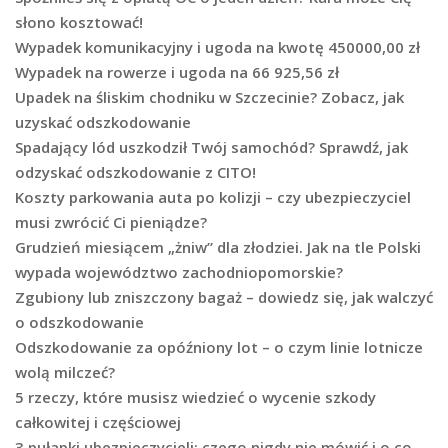
słono kosztować!
Wypadek komunikacyjny i ugoda na kwotę 450000,00 zł
Wypadek na rowerze i ugoda na 66 925,56 zł
Upadek na śliskim chodniku w Szczecinie? Zobacz, jak
uzyskać odszkodowanie
Spadający lód uszkodził Twój samochód? Sprawdź, jak
odzyskać odszkodowanie z CITO!
Koszty parkowania auta po kolizji – czy ubezpieczyciel
musi zwrócić Ci pieniądze?
Grudzień miesiącem „żniw” dla złodziei. Jak na tle Polski
wypada województwo zachodniopomorskie?
Zgubiony lub zniszczony bagaż – dowiedz się, jak walczyć
o odszkodowanie
Odszkodowanie za opóźniony lot – o czym linie lotnicze
wolą milczeć?
5 rzeczy, które musisz wiedzieć o wycenie szkody
całkowitej i częściowej
3 pułapki ubezpieczycieli: czego nigdy nie mówić i o co