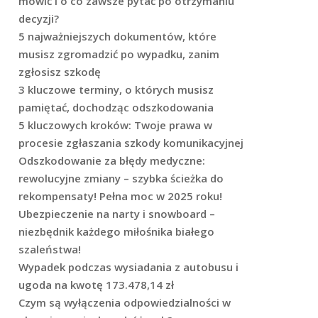
mówić i o co zawsze pytać po otrzymaniu
decyzji?
5 najważniejszych dokumentów, które
musisz zgromadzić po wypadku, zanim
zgłosisz szkodę
3 kluczowe terminy, o których musisz
pamiętać, dochodząc odszkodowania
5 kluczowych kroków: Twoje prawa w
procesie zgłaszania szkody komunikacyjnej
Odszkodowanie za błędy medyczne:
rewolucyjne zmiany – szybka ścieżka do
rekompensaty! Pełna moc w 2025 roku!
Ubezpieczenie na narty i snowboard –
niezbędnik każdego miłośnika białego
szaleństwa!
Wypadek podczas wysiadania z autobusu i
ugoda na kwotę 173.478,14 zł
Czym są wyłączenia odpowiedzialności w