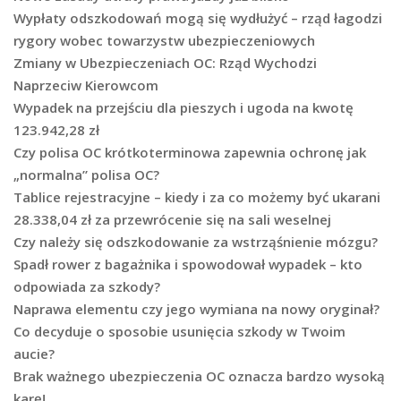
Wypłaty odszkodowań mogą się wydłużyć – rząd łagodzi
rygory wobec towarzystw ubezpieczeniowych
Zmiany w Ubezpieczeniach OC: Rząd Wychodzi
Naprzeciw Kierowcom
Wypadek na przejściu dla pieszych i ugoda na kwotę
123.942,28 zł
Czy polisa OC krótkoterminowa zapewnia ochronę jak
„normalna” polisa OC?
Tablice rejestracyjne – kiedy i za co możemy być ukarani
28.338,04 zł za przewrócenie się na sali weselnej
Czy należy się odszkodowanie za wstrząśnienie mózgu?
Spadł rower z bagażnika i spowodował wypadek – kto
odpowiada za szkody?
Naprawa elementu czy jego wymiana na nowy oryginał?
Co decyduje o sposobie usunięcia szkody w Twoim
aucie?
Brak ważnego ubezpieczenia OC oznacza bardzo wysoką
karę!