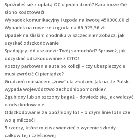
Spóźniłeś się z opłatą OC o jeden dzień? Kara może Cię
słono kosztować!
Wypadek komunikacyjny i ugoda na kwotę 450000,00 zł
Wypadek na rowerze i ugoda na 66 925,56 zł
Upadek na śliskim chodniku w Szczecinie? Zobacz, jak
uzyskać odszkodowanie
Spadający lód uszkodził Twój samochód? Sprawdź, jak
odzyskać odszkodowanie z CITO!
Koszty parkowania auta po kolizji – czy ubezpieczyciel
musi zwrócić Ci pieniądze?
Grudzień miesiącem „żniw” dla złodziei. Jak na tle Polski
wypada województwo zachodniopomorskie?
Zgubiony lub zniszczony bagaż – dowiedz się, jak walczyć
o odszkodowanie
Odszkodowanie za opóźniony lot – o czym linie lotnicze
wolą milczeć?
5 rzeczy, które musisz wiedzieć o wycenie szkody
całkowitej i częściowej