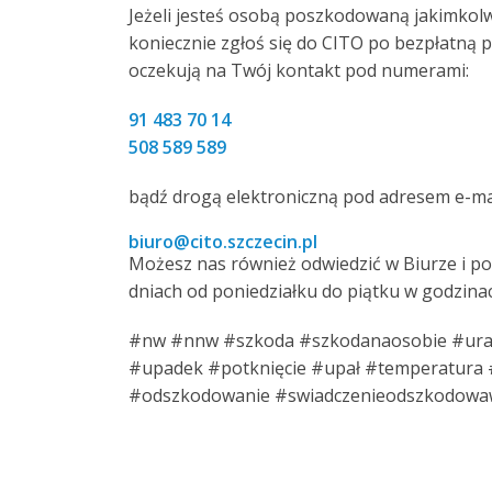
Jeżeli jesteś osobą poszkodowaną jakimkol
koniecznie zgłoś się do CITO po bezpłatną p
oczekują na Twój kontakt pod numerami:
91 483 70 14
508 589 589
bądź drogą elektroniczną pod adresem e-mai
biuro@cito.szczecin.pl
Możesz nas również odwiedzić w Biurze i 
dniach od poniedziałku do piątku w godzinach
#nw #nnw #szkoda #szkodanaosobie #uraz
#upadek #potknięcie #upał #temperatura
#odszkodowanie #swiadczenieodszkodowa