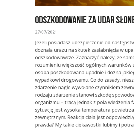
Odszkodowanie za udar słon
27/07/2021
Jeżeli posiadasz ubezpieczenie od następst
doznała urazu na skutek zasłabnięcia w upa
odszkodowawcze. Zaznaczyć należy, że samo 
rozumieniu większość ogólnych warunków ub
osoba poszkodowana upadnie i dozna jakiego
wypadkowi drogowemu. Co do zasady, niesz
zdarzenie nagłe wywołane czynnikiem zewnęt
rodzaju zdarzenie stanowi szkodę spowodo
organizmu – tracą jednak z pola wiedzenia f
sytuację jest wysoka temperatura powietrza
zewnętrznym. Reakcja ciała jest odpowiedzią 
prawda? My takie ciekawostki lubimy i potra