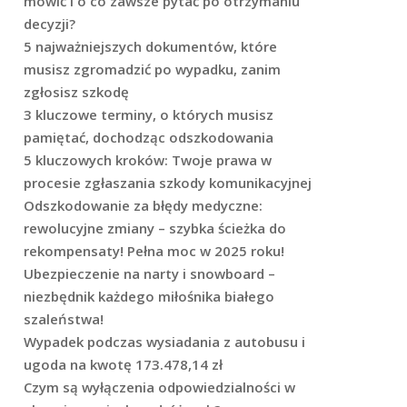
mówić i o co zawsze pytać po otrzymaniu
decyzji?
5 najważniejszych dokumentów, które
musisz zgromadzić po wypadku, zanim
zgłosisz szkodę
3 kluczowe terminy, o których musisz
pamiętać, dochodząc odszkodowania
5 kluczowych kroków: Twoje prawa w
procesie zgłaszania szkody komunikacyjnej
Odszkodowanie za błędy medyczne:
rewolucyjne zmiany – szybka ścieżka do
rekompensaty! Pełna moc w 2025 roku!
Ubezpieczenie na narty i snowboard –
niezbędnik każdego miłośnika białego
szaleństwa!
Wypadek podczas wysiadania z autobusu i
ugoda na kwotę 173.478,14 zł
Czym są wyłączenia odpowiedzialności w