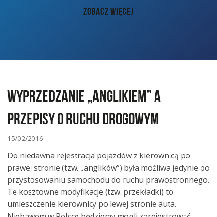
AKTUALNOŚCI
ZOBACZ WIĘCEJ
PORADY
KONTAKT
Wyprzedzanie „anglikiem” a
przepisy o ruchu drogowym
15/02/2016
Do niedawna rejestracja pojazdów z kierownicą po
prawej stronie (tzw. „anglików”) była możliwa jedynie po
przystosowaniu samochodu do ruchu prawostronnego.
Te kosztowne modyfikacje (tzw. przekładki) to
umieszczenie kierownicy po lewej stronie auta.
Niebawem w Polsce będziemy mogli zarejestrować