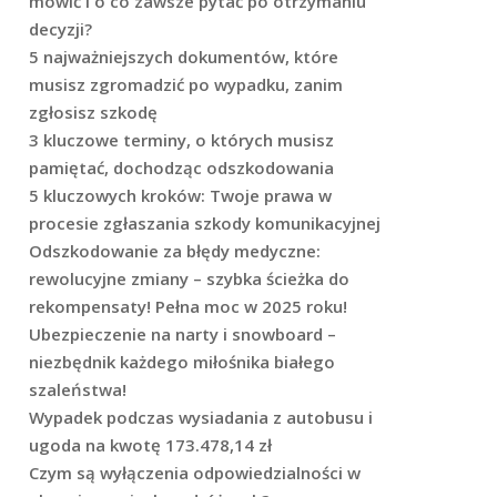
mówić i o co zawsze pytać po otrzymaniu
decyzji?
5 najważniejszych dokumentów, które
musisz zgromadzić po wypadku, zanim
zgłosisz szkodę
3 kluczowe terminy, o których musisz
pamiętać, dochodząc odszkodowania
5 kluczowych kroków: Twoje prawa w
procesie zgłaszania szkody komunikacyjnej
Odszkodowanie za błędy medyczne:
rewolucyjne zmiany – szybka ścieżka do
rekompensaty! Pełna moc w 2025 roku!
Ubezpieczenie na narty i snowboard –
niezbędnik każdego miłośnika białego
szaleństwa!
Wypadek podczas wysiadania z autobusu i
ugoda na kwotę 173.478,14 zł
Czym są wyłączenia odpowiedzialności w