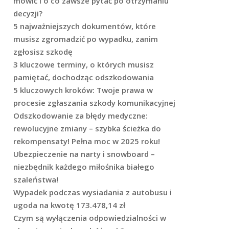
mówić i o co zawsze pytać po otrzymaniu
decyzji?
5 najważniejszych dokumentów, które
musisz zgromadzić po wypadku, zanim
zgłosisz szkodę
3 kluczowe terminy, o których musisz
pamiętać, dochodząc odszkodowania
5 kluczowych kroków: Twoje prawa w
procesie zgłaszania szkody komunikacyjnej
Odszkodowanie za błędy medyczne:
rewolucyjne zmiany – szybka ścieżka do
rekompensaty! Pełna moc w 2025 roku!
Ubezpieczenie na narty i snowboard –
niezbędnik każdego miłośnika białego
szaleństwa!
Wypadek podczas wysiadania z autobusu i
ugoda na kwotę 173.478,14 zł
Czym są wyłączenia odpowiedzialności w