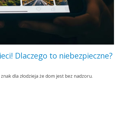
sieci! Dlaczego to niebezpieczne?
ć znak dla złodzieja że dom jest bez nadzoru.