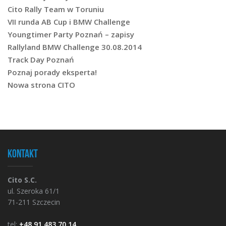
Cito Rally Team w Toruniu
VII runda AB Cup i BMW Challenge
Youngtimer Party Poznań – zapisy
Rallyland BMW Challenge 30.08.2014
Track Day Poznań
Poznaj porady eksperta!
Nowa strona CITO
Kontakt
Cito S.C.
ul. Szeroka 61/1
71-211 Szczecin
tel:
+48 91 483 70 14