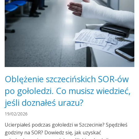
Oblężenie szczecińskich SOR-ów
po gołoledzi. Co musisz wiedzieć,
jeśli doznałeś urazu?
19/02/2026
Ucierpiałeś podczas gołoledzi w Szczecinie? Spędziłeś
godziny na SOR? Dowiedz się, jak uzyskać